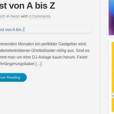
t von A bis Z
och
in
Neon
with
0 Comments
kommenden Monaten ein perfekter Gastgeber wird.
tteriebetriebener Ghettoblaster völlig aus. Sind es
kommt man um eine DJ-Anlage kaum herum. Feiert
Verlängerungskabel […]
inue Reading