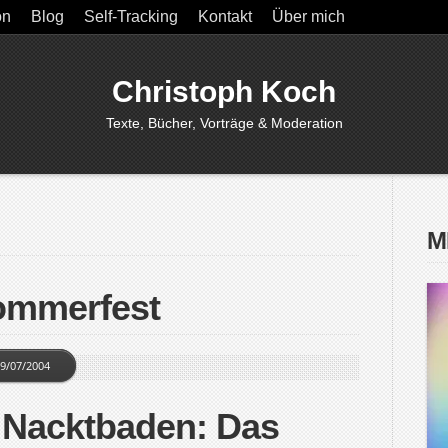
on
Blog
Self-Tracking
Kontakt
Über mich
Christoph Koch
Texte, Bücher, Vorträge & Moderation
M
ommerfest
9/07/2004
 Nacktbaden: Das