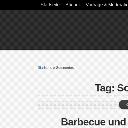
Startseite
Bücher
Vorträge & Moderati
Startseite
»
Sommerfest
Tag: S
0
Barbecue und