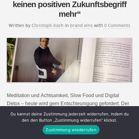
keinen positiven Zukunftsbegriff
mehr“
Written by
Christoph Koch
in
brand eins
with
0 Comments
Meditation und Achtsamkeit, Slow Food und Digital
Detox – heute wird gern Entschleunigung gefordert. Der
Philosoph Armen Avanessian hält nichts davon. In
Du kannst deine Zustimmung jederzeit widerrufen, indem du
einem der letzten unrenovierten Häuser an der viel
den den Button „Zustimmung widerrufen“ klickst.
befahrenen Torstraße in Berlin-Mitte wohnt der
Zustimmung wiederrufen
österreichische Philosoph Armen Avanessian in einer