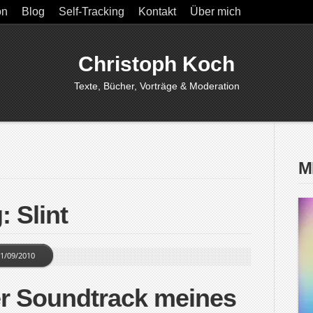
on
Blog
Self-Tracking
Kontakt
Über mich
Christoph Koch
Texte, Bücher, Vorträge & Moderation
M
: Slint
1/09/2010
er Soundtrack meines