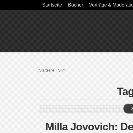
Startseite
Bücher
Vorträge & Moderati
Startseite
»
Slint
Tag
2
Milla Jovovich: D