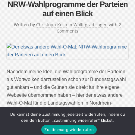
NRW-Wahlprogramme der Parteien
auf einen Blick
Written by
Christoph Koch
in
Wollt grad sagen
with
2
Comments
Nachdem meine Idee, die Wahlprogramme der Parteien
als Wortwolken darzustellen schon zur Bundestagswahl
gut ankam – und die Grünen sie direkt für ihre eigene
Webseite übernommen haben – hier der etwas andere
Wahl-O-Mat für die Landtagswahlen in Nordrhein-
Westfalen am 9. Mai 2010. Wie schon bei der
Du kannst deine Zustimmung jederzeit widerrufen, indem du
Bundestagswahl im vergangenen Jahr habe ich die
den den Button „Zustimmung widerrufen“ klickst.
Wahlprogramme der […]
Zustimmung wiederrufen