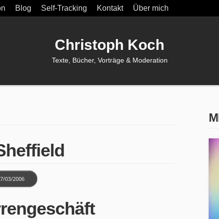
on
Blog
Self-Tracking
Kontakt
Über mich
Christoph Koch
Texte, Bücher, Vorträge & Moderation
M
Sheffield
7/03/2006
rrengeschäft