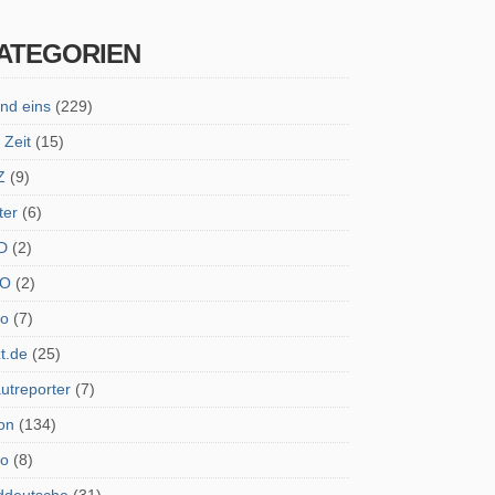
ATEGORIEN
nd eins
(229)
 Zeit
(15)
Z
(9)
ter
(6)
D
(2)
O
(2)
ro
(7)
zt.de
(25)
utreporter
(7)
on
(134)
do
(8)