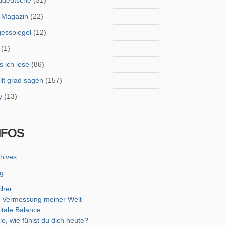
ddeutsche
(31)
-Magazin
(22)
esspiegel
(12)
(1)
 ich lese
(86)
lt grad sagen
(157)
y
(13)
NFOS
hives
g
cher
 Vermessung meiner Welt
itale Balance
lo, wie fühlst du dich heute?