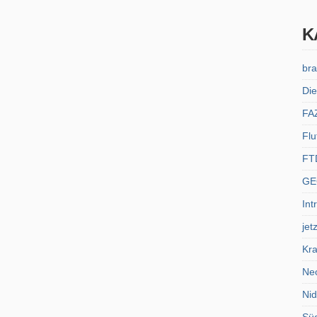
K
bra
Die
FA
Flu
FT
GE
Int
jet
Kra
Ne
Ni