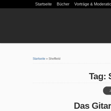
Startseite
Bücher
Vorträge & Moderati
Startseite
»
Sheffield
Tag: 
2
Das Gita