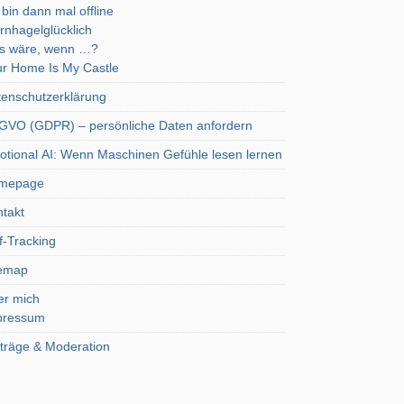
 bin dann mal offline
rnhagelglücklich
s wäre, wenn …?
r Home Is My Castle
enschutzerklärung
VO (GDPR) – persönliche Daten anfordern
tional AI: Wenn Maschinen Gefühle lesen lernen
mepage
takt
f-Tracking
temap
er mich
pressum
träge & Moderation