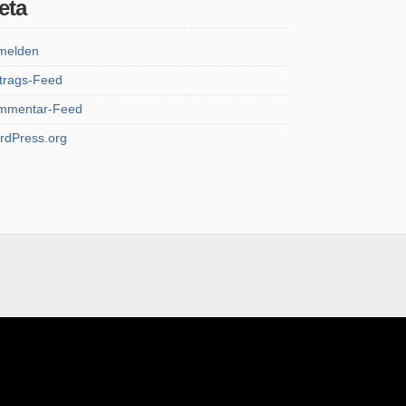
eta
melden
trags-Feed
mmentar-Feed
rdPress.org