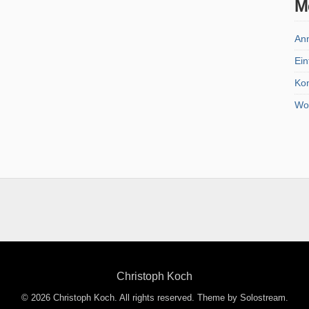
M
An
Ein
Ko
Wo
Christoph Koch
© 2026 Christoph Koch. All rights reserved.
Theme by Solostream
.