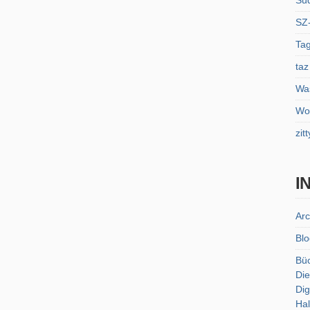
Sü
SZ
Tag
taz
Was
Wol
zitt
I
Arc
Blo
Bü
Die
Dig
Hal