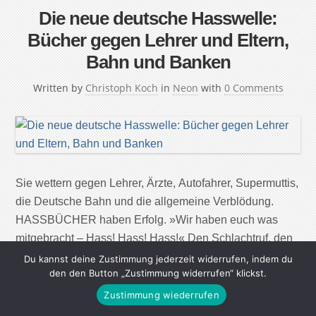
Die neue deutsche Hasswelle:
Bücher gegen Lehrer und Eltern,
Bahn und Banken
Written by
Christoph Koch
in
Neon
with
0 Comments
Sie wettern gegen Lehrer, Ärzte, Autofahrer, Supermuttis,
die Deutsche Bahn und die allgemeine Verblödung.
HASSBÜCHER haben Erfolg. »Wir haben euch was
mitgebracht – Hass! Hass! Hass!« Den Schlachtruf, den
man sonst vorwiegend auf autonomen Demos hört,
Du kannst deine Zustimmung jederzeit widerrufen, indem du
den den Button „Zustimmung widerrufen“ klickst.
könnten derzeit auch Buchhändler ihren Kunden
entgegenschleudern. Denn in ihren Regalen und auf den
Zustimmung wiederrufen
Bestsellerlisten wird gehasst, dass die Halsschlagader