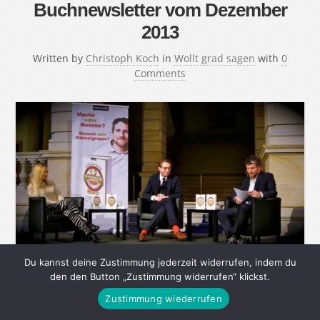
Buchnewsletter vom Dezember
2013
Written by
Christoph Koch
in
Wollt grad sagen
with
0
Comments
Du kannst deine Zustimmung jederzeit widerrufen, indem du
In diesem Newsletter gibt es einmal pro Monat
den den Button „Zustimmung widerrufen“ klickst.
Neuigkeiten über meine Bücher „Ich bin dann mal
Zustimmung wiederrufen
offline“, „Sternhagelglücklich“ und das neue Buch