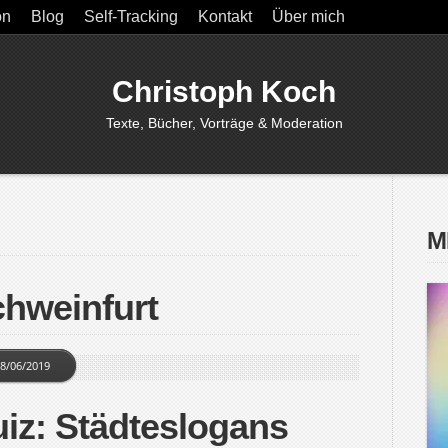
on
Blog
Self-Tracking
Kontakt
Über mich
Christoph Koch
Texte, Bücher, Vorträge & Moderation
M
chweinfurt
8/06/2019
iz: Städteslogans