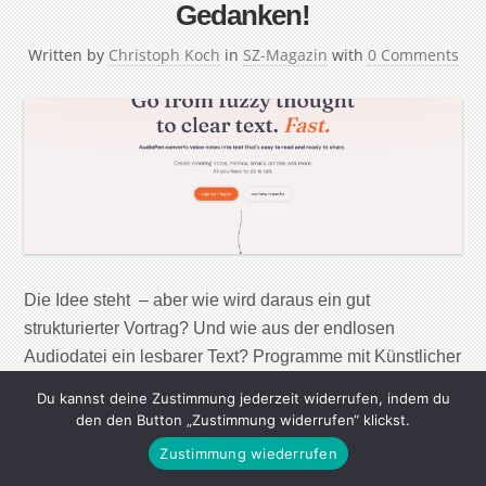
Gedanken!
Written by
Christoph Koch
in
SZ-Magazin
with
0 Comments
Die Idee steht – aber wie wird daraus ein gut
strukturierter Vortrag? Und wie aus der endlosen
Audiodatei ein lesbarer Text? Programme mit Künstlicher
Intelligenz können lästige Abtipp- und
Du kannst deine Zustimmung jederzeit widerrufen, indem du
Formulierungsarbeit übernehmen. Aber versteht das
den den Button „Zustimmung widerrufen“ klickst.
dann auch jeder? Wer mir ohne großen Aufwand richtig
Zustimmung wiederrufen
auf die Nerven gehen will, schickt mir eine