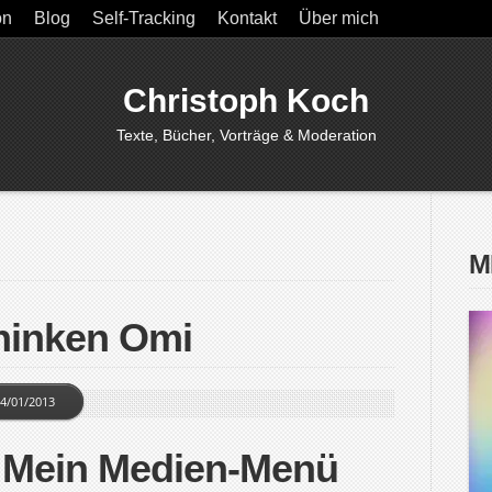
on
Blog
Self-Tracking
Kontakt
Über mich
Christoph Koch
Texte, Bücher, Vorträge & Moderation
M
hinken Omi
4/01/2013
 Mein Medien-Menü