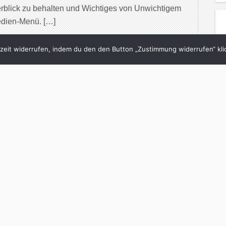
rblick zu behalten und Wichtiges von Unwichtigem
edien-Menü. […]
inue Reading
eit widerrufen, indem du den den Button „Zustimmung widerrufen“ klic