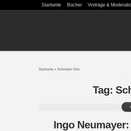
Startseite
Bücher
Vorträge & Moderati
Startseite
»
Schinken Omi
Tag: Sc
1
Ingo Neumayer: