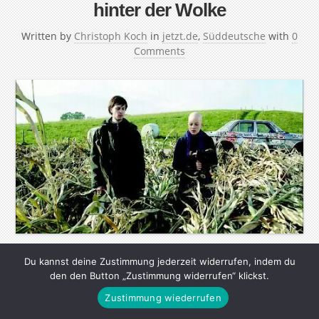
hinter der Wolke
Written by
Christoph Koch
in
jetzt.de
,
Süddeutsche
with
0
Comments
Du kannst deine Zustimmung jederzeit widerrufen, indem du
Kinderbuchautorin Gudrun Pausewang warnt vor den
den den Button „Zustimmung widerrufen“ klickst.
Gefahren der Atomkraft Ihr Antiatomkraft-Buch „Die
Zustimmung wiederrufen
Wolke“ (1987) verkaufte sich millionenfach und wurde in