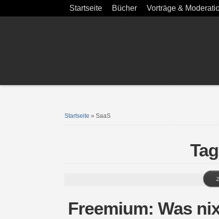
Startseite
Bücher
Vorträge & Moderati
Startseite
»
SaaS
Tag
2
Freemium: Was nix 