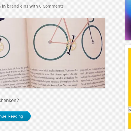
h
in
brand eins
with
0 Comments
schenken?
inue Reading