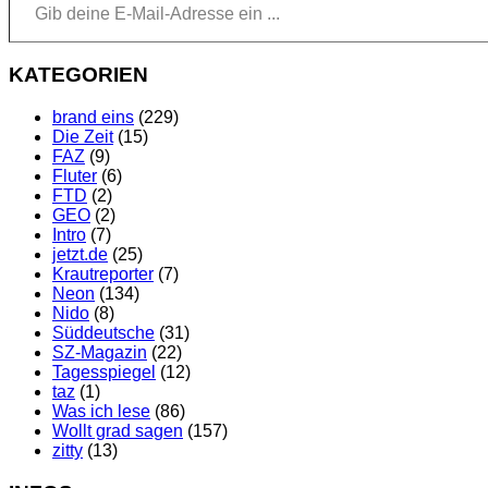
KATEGORIEN
brand eins
(229)
Die Zeit
(15)
FAZ
(9)
Fluter
(6)
FTD
(2)
GEO
(2)
Intro
(7)
jetzt.de
(25)
Krautreporter
(7)
Neon
(134)
Nido
(8)
Süddeutsche
(31)
SZ-Magazin
(22)
Tagesspiegel
(12)
taz
(1)
Was ich lese
(86)
Wollt grad sagen
(157)
zitty
(13)