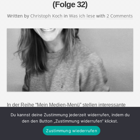
(Folge 32)
Written by
Christoph Koch
in
Was ich lese
with
2 Comments
In der Reihe “Mein Medien-Menü” stellen interessante
Menschen ihre Lese-, Seh- und Hörgewohnheiten vor.
Du kannst deine Zustimmung jederzeit widerrufen, indem du
Ihre Lieblingsautoren, die wichtigsten Webseiten, tollsten
den den Button „Zustimmung widerrufen“ klickst.
Magazine, Zeitungen und Radiosendungen – aber auch
Zustimmung wiederrufen
nützliche Apps und Werkzeuge, um in der immer