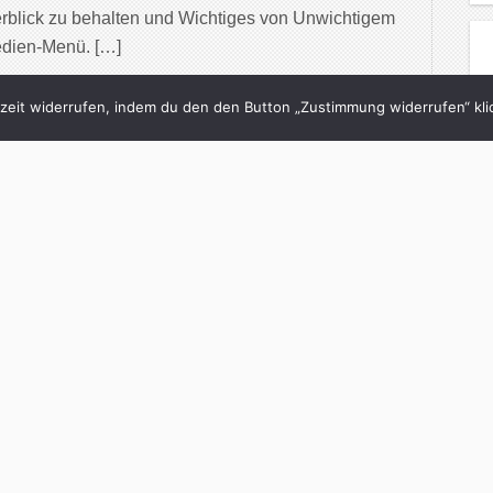
rblick zu behalten und Wichtiges von Unwichtigem
edien-Menü. […]
inue Reading
eit widerrufen, indem du den den Button „Zustimmung widerrufen“ klic