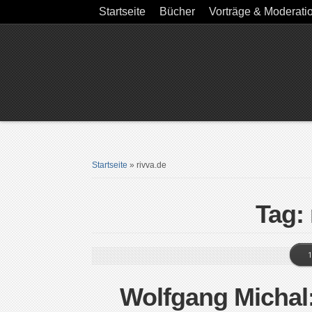
Startseite
Bücher
Vorträge & Moderati
Startseite
»
rivva.de
Tag: 
1
Wolfgang Michal