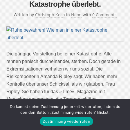
Katastrophe überlebt.
Written by
Christoph Koch
in
Neon
with
0 Comments
Die gängige Vorstellung bei einer Katastrophe: Alle
rennen panisch durcheinander, sterben. Doch gerade in
Extremsituationen verhalten wir uns sozial. Die
Risikoreporterin Amanda Ripley sagt: Wir haben mehr
Kontrolle über unser Schicksal, als wir glauben. Frau
Ripley, Sie haben für das »Time«- Magazine mit
Menschen gesprochen, die Terroranschläge,
Geiseldramen, Flugzeugabstürze und Naturkatastrophen
Du kannst deine Zustimmung jederzeit widerrufen, indem du
den den Button „Zustimmung widerrufen“ klickst.
überlebt haben. Was war […]
Zustimmung wiederrufen
Continue Reading