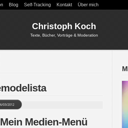
on
Blog
Self-Tracking
Kontakt
Über mich
Christoph Koch
Texte, Bücher, Vorträge & Moderation
M
emodelista
6/03/2012
 Mein Medien-Menü