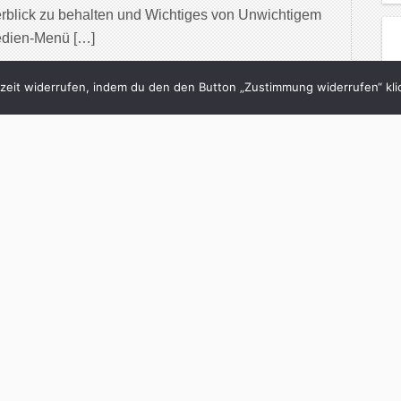
rblick zu behalten und Wichtiges von Unwichtigem
edien-Menü […]
inue Reading
eit widerrufen, indem du den den Button „Zustimmung widerrufen“ klic