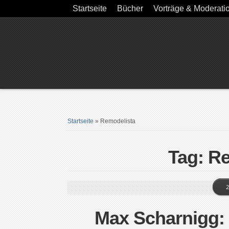
Startseite
Bücher
Vorträge & Moderati
Startseite
»
Remodelista
Tag: R
2
Max Scharnigg: