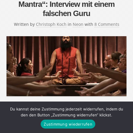
Mantra“: Interview mit einem
falschen Guru
Written by
Christoph Koch
in
Neon
with
8 Comments
Für seine Filmdokumentation „Kumaré“ verwandelte sich
Du kannst deine Zustimmung jederzeit widerrufen, indem du
den den Button „Zustimmung widerrufen“ klickst.
der US-Regisseur Vikram Ghandi in einen Guru. Mit
Zustimmung wiederrufen
einer fiktiven Heilslehre und erfundenen Ritualen
täuschte er seine Jünger, die trotzdem stetig mehr