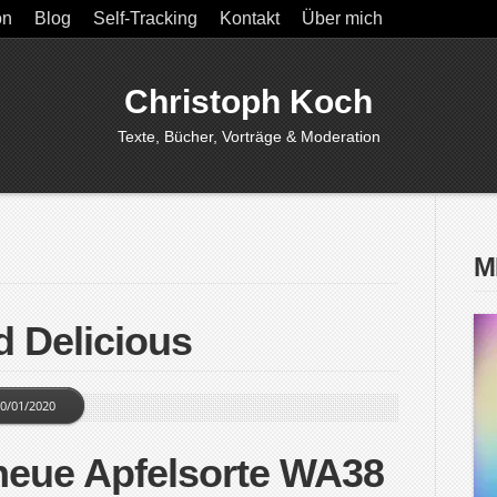
on
Blog
Self-Tracking
Kontakt
Über mich
Christoph Koch
Texte, Bücher, Vorträge & Moderation
M
d Delicious
0/01/2020
 neue Apfelsorte WA38