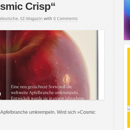
osmic Crisp“
deutsche
,
SZ-Magazin
with
0 Comments
te Apfelbranche um­krempeln. Wird sich »Cosmic