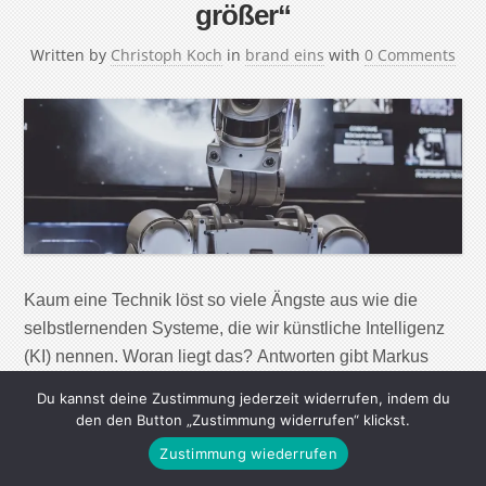
größer“
Written by
Christoph Koch
in
brand eins
with
0 Comments
Kaum eine Technik löst so viele Ängste aus wie die
selbstlernenden Systeme, die wir künstliche Intelligenz
(KI) nennen. Woran liegt das? Antworten gibt Markus
Giesler, Professor für Marketing. brand eins: Herr Giesler,
Du kannst deine Zustimmung jederzeit widerrufen, indem du
im Netz ging kürzlich ein Video herum, das zeigt, wie
den den Button „Zustimmung widerrufen“ klickst.
zwei Männer sich eine Kiste zuwerfen, ein Roboter
Zustimmung wiederrufen
versucht erfolglos, diese abzufangen. Nach […]