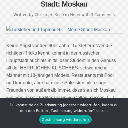
Stadt: Moskau
Written by
Christoph Koch
in
Neon
with
3 Comments
Keine Angst vor den 80er-Jahre-Türstehern: Wer die
richtigen Tricks kennt, kommt in der russischen
Hauptstadt auch als mittelloser Student in den Genuss
all der HERRLICHEN KLISCHEES: schwerreiche
Männer mit 18-jährigen Models, Restaurants mit Pool
und korrupte, aber harmlose Polizisten. »Ich sage
Freunden von außerhalb immer, dass sie sich Moskau
wie eine hässliche Prinzessin vorstellen müssen, […]
Du kannst deine Zustimmung jederzeit widerrufen, indem du
den den Button „Zustimmung widerrufen“ klickst.
Continue Reading
Zustimmung wiederrufen