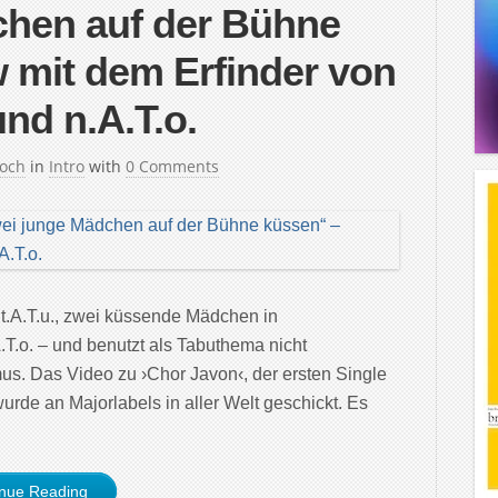
chen auf der Bühne
w mit dem Erfinder von
und n.A.T.o.
Koch
in
Intro
with
0 Comments
 t.A.T.u., zwei küssende Mädchen in
.T.o. – und benutzt als Tabuthema nicht
mus. Das Video zu ›Chor Javon‹, der ersten Single
 wurde an Majorlabels in aller Welt geschickt. Es
inue Reading