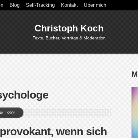
on
Blog
Self-Tracking
Kontakt
Über mich
Christoph Koch
Texte, Bücher, Vorträge & Moderation
M
sychologe
0/11/2004
t provokant, wenn sich