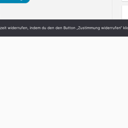
eit widerrufen, indem du den den Button „Zustimmung widerrufen“ klic
Page 2 of 2