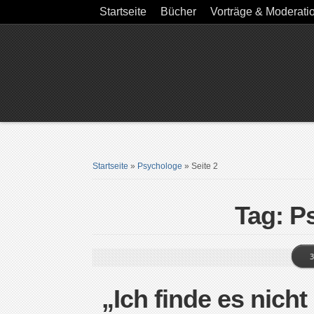
Startseite
Bücher
Vorträge & Moderati
Startseite
»
Psychologe
»
Seite 2
Tag: P
3
„Ich finde es nich