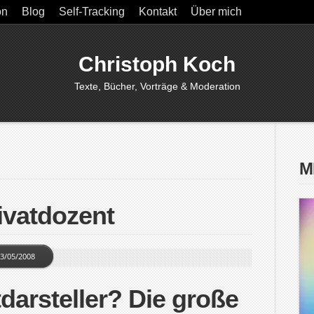
on
Blog
Self-Tracking
Kontakt
Über mich
Christoph Koch
Texte, Bücher, Vorträge & Moderation
M
ivatdozent
3/05/2008
darsteller? Die große