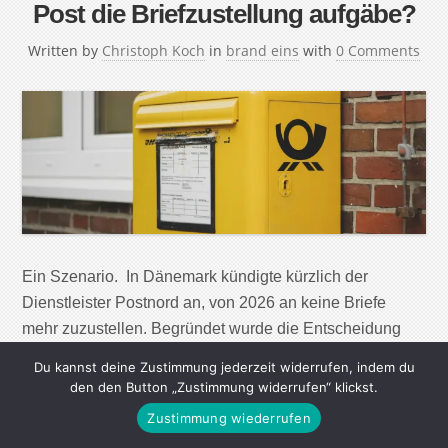
Post die Briefzustellung aufgäbe?
Written by
Christoph Koch
in
brand eins
with
0 Comments
Ein Szenario. In Dänemark kündigte kürzlich der
Dienstleister Postnord an, von 2026 an keine Briefe
mehr zuzustellen. Begründet wurde die Entscheidung
mit dem Wandel zur digitalen Kommunikation. Wäre ein
Du kannst deine Zustimmung jederzeit widerrufen, indem du
solcher Schritt auch in Deutschland denkbar? In
den den Button „Zustimmung widerrufen“ klickst.
Dänemark ist die Zahl der verschickten Briefe seit dem
Zustimmung wiederrufen
Jahr 2000 um 90 Prozent gesunken. Damit gingen