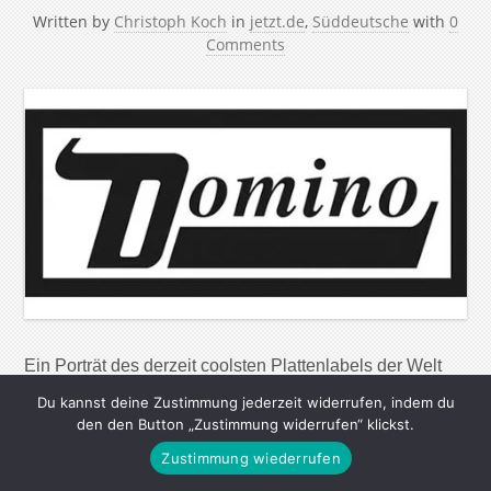
Written by
Christoph Koch
in
jetzt.de
,
Süddeutsche
with
0
Comments
Ein Porträt des derzeit coolsten Plattenlabels der Welt
„Wir haben gerade eine Band aus Glasgow namens
Du kannst deine Zustimmung jederzeit widerrufen, indem du
Franz Ferdinand unter Vertrag genommen: Sie haben
den den Button „Zustimmung widerrufen“ klickst.
tolle Songs und sind sehr bunt und frisch, deshalb setze
Zustimmung wiederrufen
ich große Hoffnungen in sie“. So spricht jemand, der