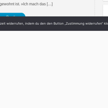
 gewohnt ist. »Ich mach das […]
inue Reading
eit widerrufen, indem du den den Button „Zustimmung widerrufen“ klic