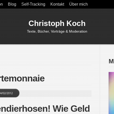
on
Blog
Self-Tracking
Kontakt
Über mich
Christoph Koch
Texte, Bücher, Vorträge & Moderation
M
rtemonnaie
4/02/2012
endierhosen! Wie Geld