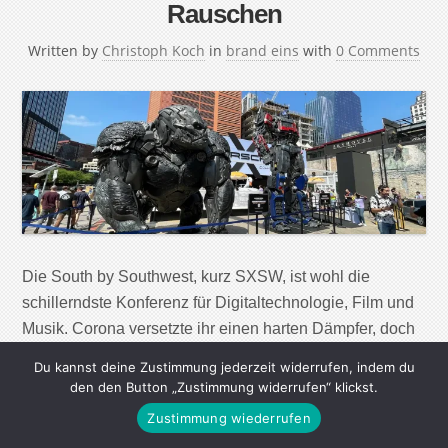
Rauschen
Written by
Christoph Koch
in
brand eins
with
0 Comments
Die South by Southwest, kurz SXSW, ist wohl die
schillerndste Konferenz für Digitaltechnologie, Film und
Musik. Corona versetzte ihr einen harten Dämpfer, doch
2023 fand sie im texanischen Austin zur alten Bestform
Du kannst deine Zustimmung jederzeit widerrufen, indem du
zurück. Das alles überschattende Thema war natürlich
den den Button „Zustimmung widerrufen“ klickst.
künstliche Intelligenz, aber ihre große Qualität blieben
Zustimmung wiederrufen
die vielen kleinen Begegnungen, mit denen niemand