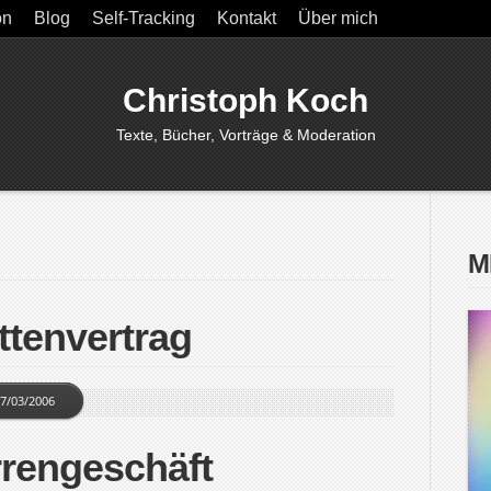
on
Blog
Self-Tracking
Kontakt
Über mich
Christoph Koch
Texte, Bücher, Vorträge & Moderation
M
ttenvertrag
7/03/2006
rrengeschäft