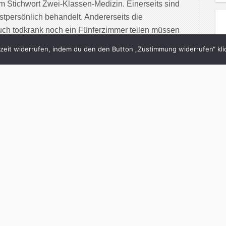
em Stichwort Zwei-Klassen-Medizin. Einerseits sind
hstpersönlich behandelt. Andererseits die
auch todkrank noch ein Fünferzimmer teilen müssen
in […]
eit widerrufen, indem du den den Button „Zustimmung widerrufen“ klic
inue Reading