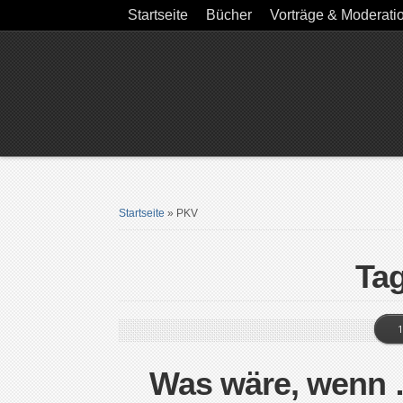
Startseite
Bücher
Vorträge & Moderati
Startseite
»
PKV
Ta
1
Was wäre, wenn 