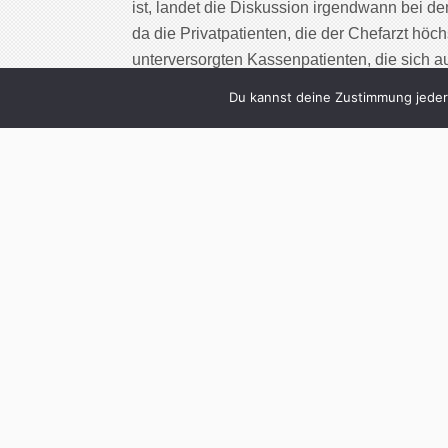
ist, landet die Diskussion irgendwann bei d
da die Privatpatienten, die der Chefarzt höc
unterversorgten Kassenpatienten, die sich 
– so das Klischee. Doch was wäre, wenn es 
Du kannst deine Zustimmung jederz
Cont