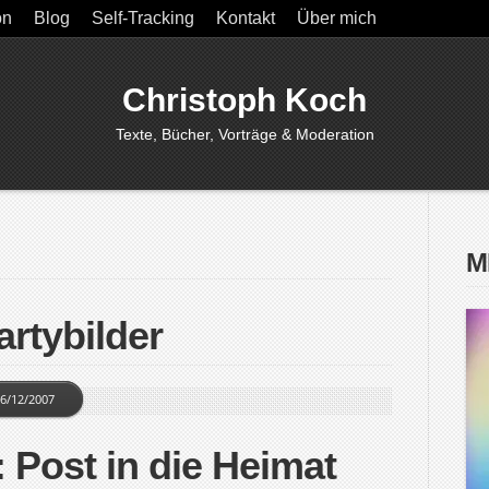
on
Blog
Self-Tracking
Kontakt
Über mich
Christoph Koch
Texte, Bücher, Vorträge & Moderation
M
artybilder
6/12/2007
 Post in die Heimat