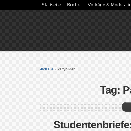
Startseite
Bücher
Vorträge & Moderati
Startseite
»
Partybilder
Tag: P
1
Studentenbriefe: