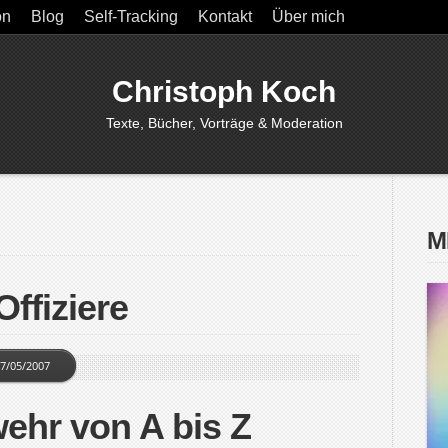
on
Blog
Self-Tracking
Kontakt
Über mich
Christoph Koch
Texte, Bücher, Vorträge & Moderation
M
Offiziere
7/05/2007
ehr von A bis Z