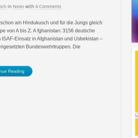
och
in
Neon
with
4 Comments
h schon am Hindukusch und für die Jungs gleich
ppe von A bis Z. A fghanistan: 3156 deutsche
m ISAF-Einsatz in Afghanistan und Usbekistan –
d eingesetzten Bundeswehrtruppen. Die
inue Reading