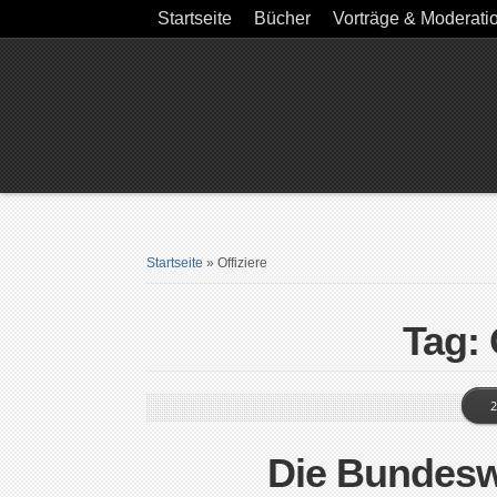
Startseite
Bücher
Vorträge & Moderati
Startseite
»
Offiziere
Tag: 
2
Die Bundesw