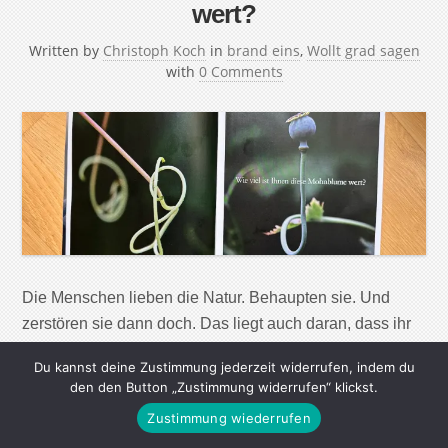
wert?
Written by
Christoph Koch
in
brand eins
,
Wollt grad sagen
with
0 Comments
Die Menschen lieben die Natur. Behaupten sie. Und
zerstören sie dann doch. Das liegt auch daran, dass ihr
ökonomischer Wert lange schwer zu errechnen war. Das
Du kannst deine Zustimmung jederzeit widerrufen, indem du
ändert sich gerade. Die Erwartungen waren hoch, dieser
den den Button „Zustimmung widerrufen“ klickst.
Ast hängt viel zu tief. Die Blicke von den Tieren sind mir
Zustimmung wiederrufen
zu passiv-aggressiv. Kein Konto und kein Gott, das ist