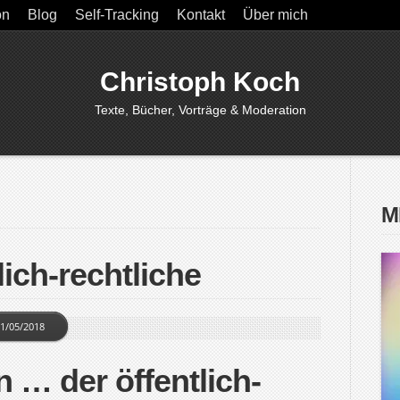
on
Blog
Self-Tracking
Kontakt
Über mich
Christoph Koch
Texte, Bücher, Vorträge & Moderation
M
lich-rechtliche
1/05/2018
 … der öffentlich-