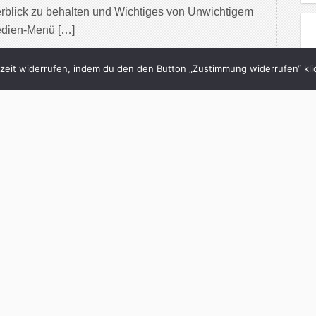
rblick zu behalten und Wichtiges von Unwichtigem
edien-Menü […]
inue Reading
eit widerrufen, indem du den den Button „Zustimmung widerrufen“ klic