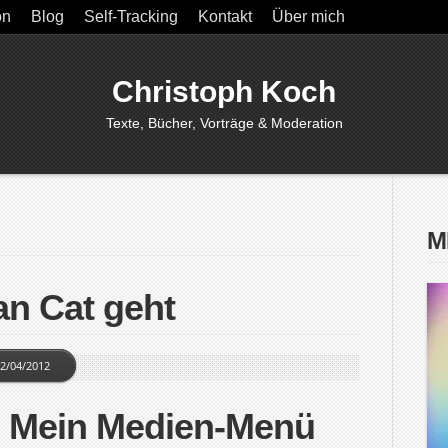
on
Blog
Self-Tracking
Kontakt
Über mich
Christoph Koch
Texte, Bücher, Vorträge & Moderation
M
an Cat geht
2/04/2012
: Mein Medien-Menü