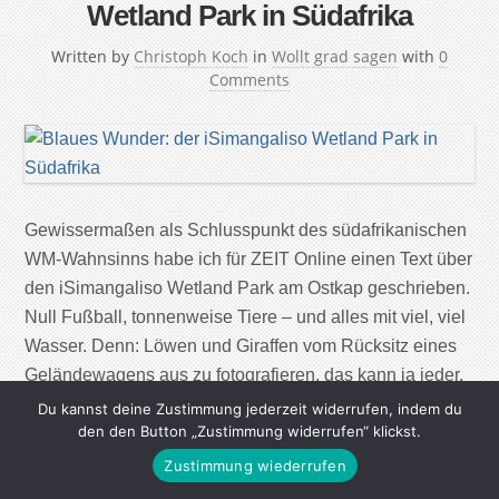
Wetland Park in Südafrika
Written by
Christoph Koch
in
Wollt grad sagen
with
0
Comments
Gewissermaßen als Schlusspunkt des südafrikanischen
WM-Wahnsinns habe ich für ZEIT Online einen Text über
den iSimangaliso Wetland Park am Ostkap geschrieben.
Null Fußball, tonnenweise Tiere – und alles mit viel, viel
Wasser. Denn: Löwen und Giraffen vom Rücksitz eines
Geländewagens aus zu fotografieren, das kann ja jeder.
Text & Foto: Christoph Koch
Du kannst deine Zustimmung jederzeit widerrufen, indem du
den den Button „Zustimmung widerrufen“ klickst.
Continue Reading
Zustimmung wiederrufen