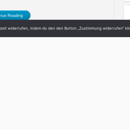
inue Reading
eit widerrufen, indem du den den Button „Zustimmung widerrufen“ klic
7/09/2005
Der ehrliche Blick
tzt.de
,
Süddeutsche
with
0 Comments