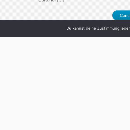
Cont
Du kannst deine Zustimmung jederz
2
Anton Corbijn: 
Written by
Christoph Koch
in
je