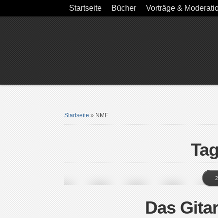
Startseite
Bücher
Vorträge & Moderati
Startseite
»
NME
Ta
2
Das Gita