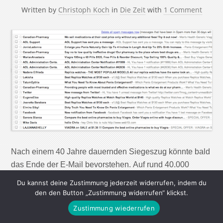
Written by
Christoph Koch
in
Die Zeit
with
1 Comment
Nach einem 40 Jahre dauernden Siegeszug könnte bald
das Ende der E-Mail bevorstehen. Auf rund 40.000
Benutzer des Google-Dienstes Gmail wartete Anfang
Du kannst deine Zustimmung jederzeit widerrufen, indem du
des Jahres ein morgendlicher Schock. Als sie ihre
den den Button „Zustimmung widerrufen“ klickst.
elektronischen Postfächer öffneten, waren diese leer
Zustimmung wiederrufen
gefegt. Liebesbriefe, Geschäftsabsprachen – alles weg.