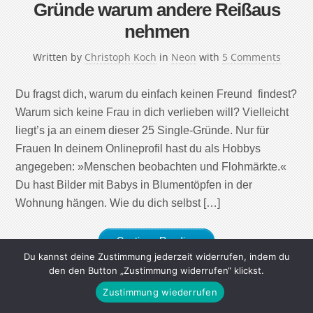
Gründe warum andere Reißaus
nehmen
Written by
Christoph Koch
in
Neon
with
5 Comments
Du fragst dich, warum du einfach keinen Freund findest?
Warum sich keine Frau in dich verlieben will? Vielleicht
liegt’s ja an einem dieser 25 Single-Gründe. Nur für
Frauen In deinem Onlineprofil hast du als Hobbys
angegeben: »Menschen beobachten und Flohmärkte.«
Du hast Bilder mit Babys in Blumentöpfen in der
Wohnung hängen. Wie du dich selbst […]
Continue Reading
Du kannst deine Zustimmung jederzeit widerrufen, indem du
den den Button „Zustimmung widerrufen“ klickst.
Zustimmung wiederrufen