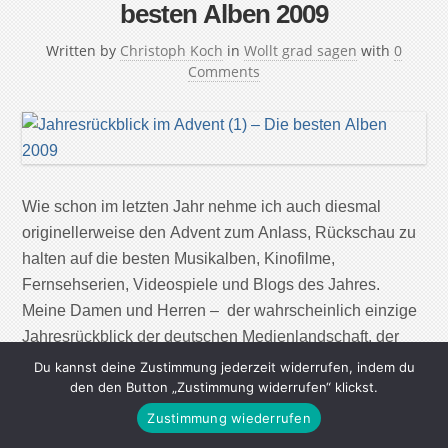
besten Alben 2009
Written by
Christoph Koch
in
Wollt grad sagen
with
0
Comments
Wie schon im letzten Jahr nehme ich auch diesmal
originellerweise den Advent zum Anlass, Rückschau zu
halten auf die besten Musikalben, Kinofilme,
Fernsehserien, Videospiele und Blogs des Jahres.
Meine Damen und Herren – der wahrscheinlich einzige
Jahresrückblick der deutschen Medienlandschaft, der
nicht im November stattfindet … Die besten Alben des
Du kannst deine Zustimmung jederzeit widerrufen, indem du
den den Button „Zustimmung widerrufen“ klickst.
Jahres 2009 La Roux – […]
Zustimmung wiederrufen
Continue Reading