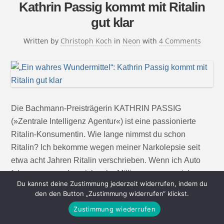
Kathrin Passig kommt mit Ritalin
gut klar
Written by
Christoph Koch
in
Neon
with
4 Comments
Die Bachmann-Preisträgerin KATHRIN PASSIG
(»Zentrale Intelligenz Agentur«) ist eine passionierte
Ritalin-Konsumentin. Wie lange nimmst du schon
Ritalin? Ich bekomme wegen meiner Narkolepsie seit
etwa acht Jahren Ritalin verschrieben. Wenn ich Auto
fahren muss, nehme ich zehn Milligramm, wenn ich
Du kannst deine Zustimmung jederzeit widerrufen, indem du
dringend arbeiten muss, alle vier Stunden fünf
den den Button „Zustimmung widerrufen“ klickst.
Milligramm, also eine halbe Tablette. Nur bei sehr, sehr
Zustimmung wiederrufen
[…]