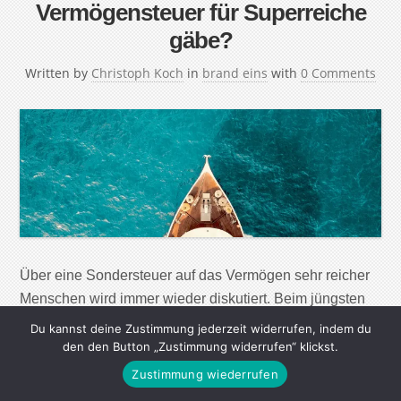
Vermögensteuer für Superreiche
gäbe?
Written by
Christoph Koch
in
brand eins
with
0 Comments
Über eine Sondersteuer auf das Vermögen sehr reicher
Menschen wird immer wieder diskutiert. Beim jüngsten
G20-Gipfel machte der brasilianische Präsident Lula da
Du kannst deine Zustimmung jederzeit widerrufen, indem du
Silva einen konkreten Vorschlag: Alle Individuen, die
den den Button „Zustimmung widerrufen“ klickst.
mindestens eine Milliarde Dollar besitzen, sollen darauf
Zustimmung wiederrufen
jährlich eine Abgabe von zwei Prozent zahlen. Was