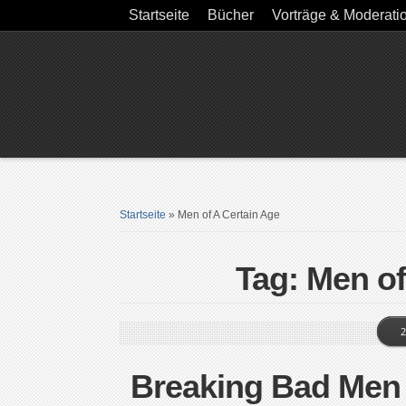
Startseite
Bücher
Vorträge & Moderati
Startseite
»
Men of A Certain Age
Tag: Men of
2
Breaking Bad Men o