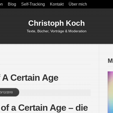
on
Blog
Self-Tracking
Kontakt
Über mich
Christoph Koch
Texte, Bücher, Vorträge & Moderation
M
 A Certain Age
3/12/2010
f a Certain Age – die