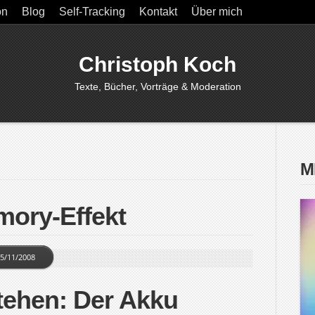
on
Blog
Self-Tracking
Kontakt
Über mich
Christoph Koch
Texte, Bücher, Vorträge & Moderation
M
mory-Effekt
5/11/2008
tehen: Der Akku