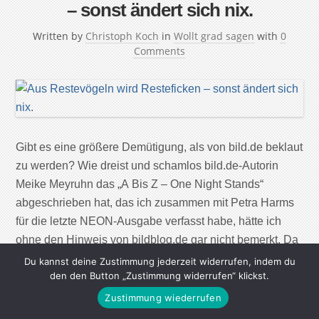
– sonst ändert sich nix.
Written by
Christoph Koch
in
Wollt grad sagen
with
0
Comments
Gibt es eine größere Demütigung, als von bild.de beklaut
zu werden? Wie dreist und schamlos bild.de-Autorin
Meike Meyruhn das „A Bis Z – One Night Stands“
abgeschrieben hat, das ich zusammen mit Petra Harms
für die letzte NEON-Ausgabe verfasst habe, hätte ich
ohne den Hinweis von bildblog.de gar nicht bemerkt. Da
steht im Grunde alles […]
Du kannst deine Zustimmung jederzeit widerrufen, indem du
den den Button „Zustimmung widerrufen“ klickst.
Continue Reading
Zustimmung wiederrufen