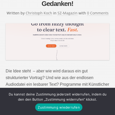
Gedanken!
Written by
Christoph Koch
in
SZ-Magazin
with
0 Comments
Die Idee steht – aber wie wird daraus ein gut
strukturierter Vortrag? Und wie aus der endlosen
Audiodatei ein lesbarer Text? Programme mit Künstlicher
Intelligenz können lästige Abtipp- und
Du kannst deine Zustimmung jederzeit widerrufen, indem du
Formulierungsarbeit übernehmen. Aber versteht das
den den Button „Zustimmung widerrufen“ klickst.
dann auch jeder? Wer mir ohne großen Aufwand richtig
Zustimmung wiederrufen
auf die Nerven gehen will, schickt mir eine