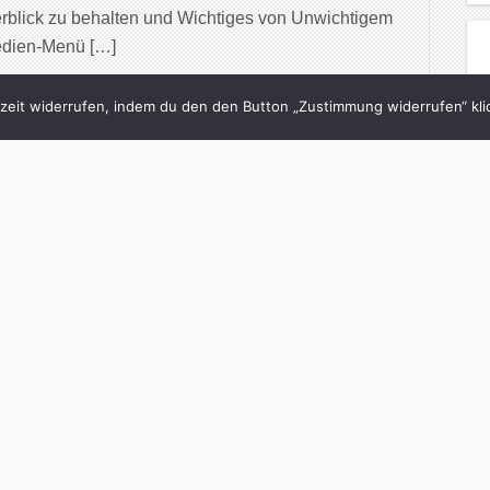
rblick zu behalten und Wichtiges von Unwichtigem
edien-Menü […]
inue Reading
eit widerrufen, indem du den den Button „Zustimmung widerrufen“ klic