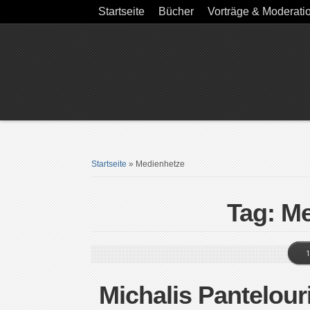
Startseite
Bücher
Vorträge & Moderati
Startseite
»
Medienhetze
Tag: M
1
Michalis Pantelou