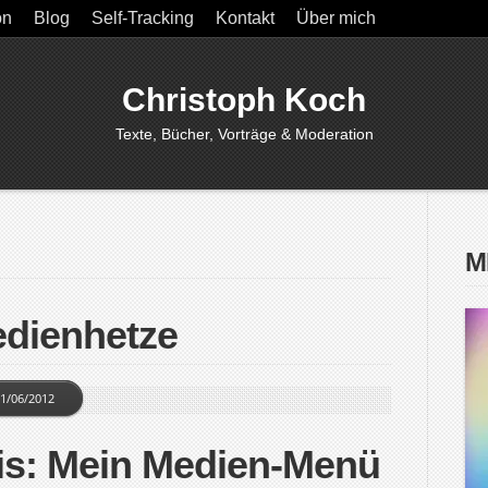
on
Blog
Self-Tracking
Kontakt
Über mich
Christoph Koch
Texte, Bücher, Vorträge & Moderation
M
edienhetze
1/06/2012
ris: Mein Medien-Menü