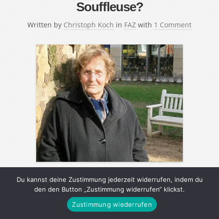
Souffleuse?
Written by
Christoph Koch
in
FAZ
with
1 Comment
Du kannst deine Zustimmung jederzeit widerrufen, indem du
Über 60 Jahre hat Elisabeth Müller inzwischen am
den den Button „Zustimmung widerrufen“ klickst.
Theater verbracht – davon die meiste Zeit als Souffleuse
Zustimmung wiederrufen
am Berliner Maxim-Gorki-Theater. Auch wenn die 75-