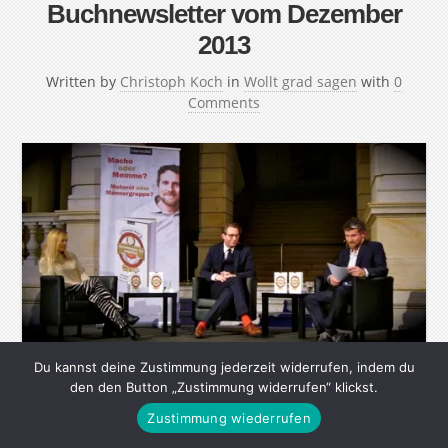
Buchnewsletter vom Dezember
2013
Written by
Christoph Koch
in
Wollt grad sagen
with
0
Comments
Du kannst deine Zustimmung jederzeit widerrufen, indem du
In diesem Newsletter gibt es einmal pro Monat
den den Button „Zustimmung widerrufen“ klickst.
Neuigkeiten über meine Bücher „Ich bin dann mal
Zustimmung wiederrufen
offline“, „Sternhagelglücklich“ und das neue Buch