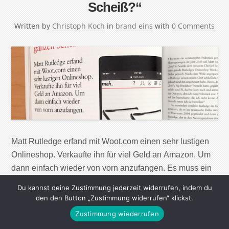
Scheiß?“
Written by
Christoph Koch
in
brand eins
with
0 Comments
Matt Rutledge erfand mit Woot.com einen sehr lustigen
Onlineshop. Verkaufte ihn für viel Geld an Amazon. Um
dann einfach wieder von vorn anzufangen. Es muss ein
verkrampftes Frühstück gewesen sein. An einem
Du kannst deine Zustimmung jederzeit widerrufen, indem du
Montagmorgen im Jahr 2010 saß Matt Rutledge im
den den Button „Zustimmung widerrufen“ klickst.
Restaurant „Lola“ in Seattle dem Amazon-Chef Jeff
Zustimmung wiederrufen
Bezos gegenüber. Bezos hatte gerade Rutledges