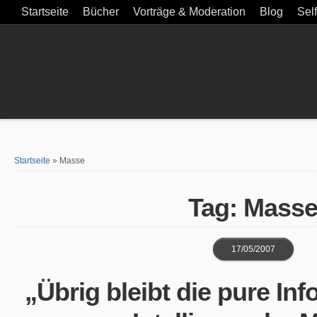
Startseite
Bücher
Vorträge & Moderation
Blog
Sel
Startseite
»
Masse
Tag: Mass
17/05/2007
„Übrig bleibt die pure Inf