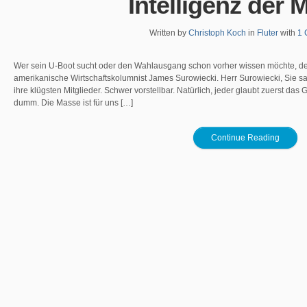
Intelligenz der 
Written by
Christoph Koch
in
Fluter
with
1 
Wer sein U-Boot sucht oder den Wahlausgang schon vorher wissen möchte, der
amerikanische Wirtschaftskolumnist James Surowiecki. Herr Surowiecki, Sie s
ihre klügsten Mitglieder. Schwer vorstellbar. Natürlich, jeder glaubt zuerst d
dumm. Die Masse ist für uns […]
Continue Reading